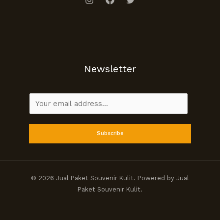
Newsletter
E
m
a
Subscribe
i
l
*
© 2026 Jual Paket Souvenir Kulit. Powered by Jual
Paket Souvenir Kulit.