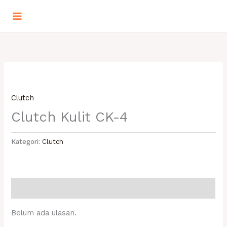
Lewati
ke
konten
Clutch
Clutch Kulit CK-4
Kategori:
Clutch
Ulasan (0)
Belum ada ulasan.