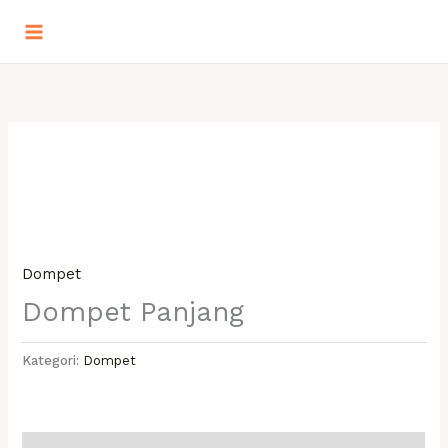
Lewati
ke
konten
Dompet
Dompet Panjang
Kategori:
Dompet